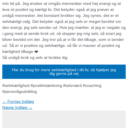
min tid på. Jeg ønsker at omgås mennesker med høj energi og at
leve et positivt og kærligt liv. Det betyder også at jeg prøver at
undgå mennesker, det konstant brokker sig. Jeg synes, det er et
selvkærligt valg. Det betyder også at jeg selv er meget bevidst om
den energi, jeg selv sender ud. Hvis jeg mærker, at jeg er negativ og
i gang med at sende brok ud, så stopper jeg mig selv, så snart jeg
bliver bevidst om det. Jeg tror på at vi får det tilbage, som vi sender
ud. Så er vi positive og selvkærlige, så får vi masser af positivt og
kærlighed tilbage ❤️
Så undgå brok og selv at brokke dig.
Har du brug for mere selvkærlighed i dit liv, så hjælper jeg
dig gerne på vej
#selvkærlighed #postitivtænkning #selvværd #coaching
#personligudvikling
Indlægsnavigation
←
Forrige Indlæg
Næste Indlæg
→