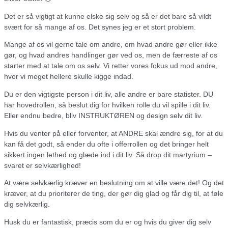
Det er så vigtigt at kunne elske sig selv og så er det bare så vildt
svært for så mange af os. Det synes jeg er et stort problem.
Mange af os vil gerne tale om andre, om hvad andre gør eller ikke
gør, og hvad andres handlinger gør ved os, men de færreste af os
starter med at tale om os selv. Vi retter vores fokus ud mod andre,
hvor vi meget hellere skulle kigge indad.
Du er den vigtigste person i dit liv, alle andre er bare statister. DU
har hovedrollen, så beslut dig for hvilken rolle du vil spille i dit liv.
Eller endnu bedre, bliv INSTRUKTØREN og design selv dit liv.
Hvis du venter på eller forventer, at ANDRE skal ændre sig, for at du
kan få det godt, så ender du ofte i offerrollen og det bringer helt
sikkert ingen lethed og glæde ind i dit liv. Så drop dit martyrium –
svaret er selvkærlighed!
At være selvkærlig kræver en beslutning om at ville være det! Og det
kræver, at du prioriterer de ting, der gør dig glad og får dig til, at føle
dig selvkærlig.
Husk du er fantastisk, præcis som du er og hvis du giver dig selv