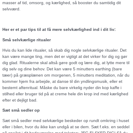
masser af tid, omsorg, og kærlighed, så booster du samtidig dit
selvværd.
Her er et par tips til at få mere selvkærlighed ind i dit liv:
Små selvkærlige ritualer
Hvis du kan lide ritualer, så skab dig nogle selvkærlige ritualer. Det
kan være mange ting, men det er vigtigt at det virker for dig og gør
dig glad. Ritualerne skal altså gøre godt og lære dig, at lytte mere til
dig selv og dine behov. Det kan være 5 minutters earthing (bare
tæer) på græsplænen om morgenen, 5 minutters meditation, når du
kommer hjem fra arbejde, at danse til din yndlingsmusik, eller et
bestemt aftenritual. Måske du bare virkelig nyder din kop kaffe i
stilhed eller bruger tid på at creme hele din krop ind med kærlighed
efter et dejligt bad.
Sæt små sedler op
Sæt små sedler med selvkærlige beskeder op rundt omkring i huset
eller i bilen, hvor du ikke kan undgå at se dem. Sæt f.eks. en seddel