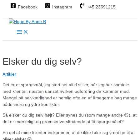
Gå
Facebook
Instagram
+45 23691215
til
indholdet
Main
Menu
Elsker du dig selv?
Artikler
Det er et spørgsmål, jeg stort set altid stiller, når jeg har samtale
med klienter, næsten uanset hvilken udfordring de kommer med.
Mangel på selvkærlighed er nemlig ofte en af årsagerne bag mange
både indre og ydre konflikter.
Så elsker du dig selv højt? Eller synes du (som mange andre 😉), at
det er mærkeligt og grænseoverskridende at få spørgsmålet?
En del af mine klienter indrømmer, at de ikke føler sig værdige til at
bliver elsket 😥