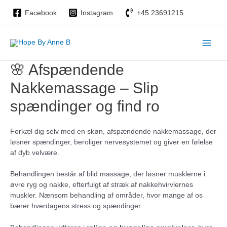
Gå
Facebook
Instagram
+45 23691215
til
indholdet
Main
🌸 Afspændende
Men
Nakkemassage – Slip
spændinger og find ro
Forkæl dig selv med en skøn, afspændende nakkemassage, der
løsner spændinger, beroliger nervesystemet og giver en følelse
af dyb velvære.
Behandlingen består af blid massage, der løsner musklerne i
øvre ryg og nakke, efterfulgt af stræk af nakkehvirvlernes
muskler. Nænsom behandling af områder, hvor mange af os
bærer hverdagens stress og spændinger.