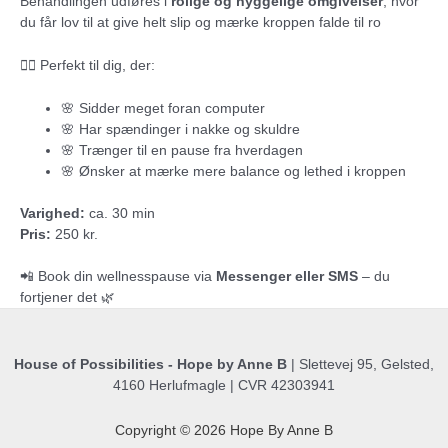
Behandlingen udføres i
rolige og hyggelige omgivelser
, hvor
du får lov til at give helt slip og mærke kroppen falde til ro
💆‍♀️ Perfekt til dig, der:
🌸 Sidder meget foran computer
🌸 Har spændinger i nakke og skuldre
🌸 Trænger til en pause fra hverdagen
🌸 Ønsker at mærke mere balance og lethed i kroppen
Varighed:
ca. 30 min
Pris:
250 kr.
📲 Book din wellnesspause via
Messenger eller SMS
– du
fortjener det 🌿
House of Possibilities - Hope by Anne B
| Slettevej 95, Gelsted,
4160 Herlufmagle | CVR 42303941
Copyright © 2026 Hope By Anne B